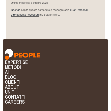
Ultima modifica: 3 ottobre 2025
iubenda
ospita questo contenuto e raccoglie solo
i Dati Personali
strettamente necessari
alla sua fornitura.
EXPERTISE
METODI
AI
BLOG
CLIENTI
ABOUT
UNIT
CONTATTI
CAREERS