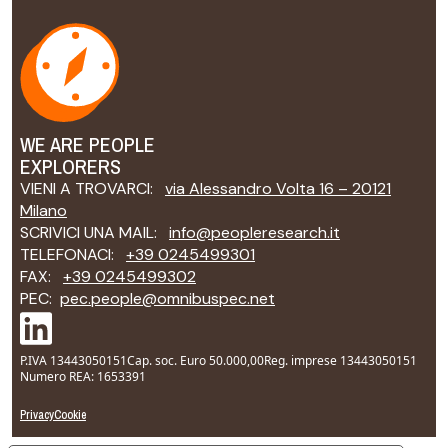
WE ARE PEOPLE
EXPLORERS
VIENI A TROVARCI:
via Alessandro Volta 16 – 20121
Milano
SCRIVICI UNA MAIL:
info@peopleresearch.it
TELEFONACI:
+39 0245499301
FAX:
+39 0245499302
PEC:
pec.people@omnibuspec.net
P.IVA 13443050151
Cap. soc. Euro 50.000,00
Reg. imprese 13443050151
Numero REA: 1653391
Privacy
Cookie